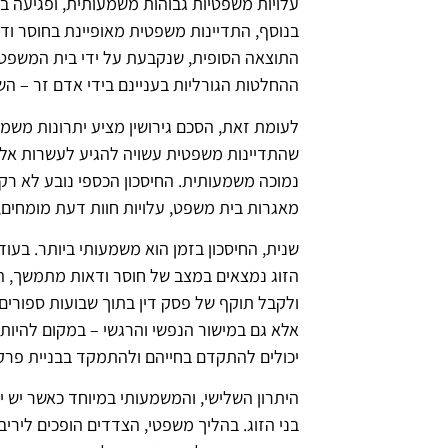
עלויות משפטיות גבוהות משמעותית, ופגיעה ביח
בנוסף, התדיינות משפטית מאופיינת בחוסר וד
התוצאה הסופית, שנקבעת על ידי בית המשפט
ההחלטות הגורליות בעניינם בידי אדם זר – הש
לעומת זאת, הסכם גירושין מציע יתרונות משמעו
שהתדיינות משפטית עשויה להגיע לעשרות אלפי
נמוכה משמעותית. החיסכון הכספי נובע לא רק
מאגרות בית משפט, עלויות חוות דעת מומחים, 
שנית, החיסכון בזמן הוא משמעותי ביותר. בעו
הזוג נמצאים במצב של חוסר ודאות מתמשך, הס
ולקבל תוקף של פסק דין בתוך שבועות ספורים.
אלא גם במישור הנפשי והרגשי – במקום להיות 
יכולים להתקדם בחייהם ולהתמקד בבניית פרק 
היתרון השלישי, והמשמעותי במיוחד כאשר יש י
בני הזוג. בהליך משפטי, הצדדים הופכים ליריב