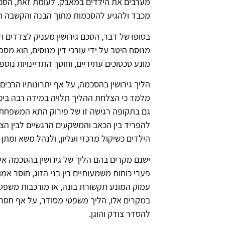
מערבים את הילדים במאבק. לעומת זאת, הסכם 
מכבד ולהגיע להסכמות מתוך הבנה והקשבה ה
בסופו של דבר, הסכם גירושין מעניק לצדדים 
מנוסח היטב על ידי עורכי דין מנוסים, הוא מ
מונע סכסוכים עתידיים, וחוסך התדיינויות נוס
הליך גירושין בהסכמה, על אף יתרונותיו הרבים,
מלמד כי הצלחת ההליך תלויה במידה רבה ביכול
גם בתקופה רגישה זו של פירוק התא המשפחתי.
להפריד בין הכאב והמשקעים הרגשיים לבין ה
הילדים כשיקול מרכזי ועליון, ולנהל משא ומתן
ישנם מקרים בהם הליך של גירושין בהסכמה אינ
פערי כוחות משמעותיים בין בני הזוג, חוסר אמון
עמוק המונע תקשורת בונה, או מורכבות משפט
במקרים אלו, הליך משפטי מסודר, על אף חסרונו
להסדר צודק והוגן.