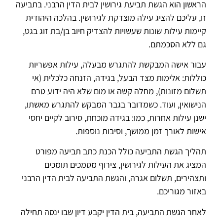
הראשון הוא הגשת תביעת גירושין לבית הדין הרבני. בתביעה
זו, עליכם להציג עילה מוצדקת לגירושין. בהלכה היהודית
קיימות עילות שונות שעשויות להצדיק חיוב בן/בת זוג בגט,
גם ללא הסכמתם.
עבור אישה המבקשת להתגרש מבעלה, עילות אפשריות
כוללות: אלימות מצד הבעל, בגידה, הזנחה כלכלית (אי
תשלום מזונות), מחלה קשה או מום שלא היה ידוע טרם
הנישואין, ועוד. כשמדובר בגבר המבקש להתגרש מאשתו,
ישנן עילות אחרות, כמו: בגידה מוכחת, סירוב לקיים יחסי
אישות לאורך זמן ממושך, וסיבות נוספות.
תהליך הגשת התביעה כולל הכנת כתב תביעה מפורט
המציג את העילות לגירושין, צירוף מסמכים תומכים
ותצהירים, תשלום אגרה, והגשת התביעה לבית הדין הרבני
באזור מגוריכם.
לאחר הגשת התביעה, בית הדין יקבע דיון שבו ינסה תחילה