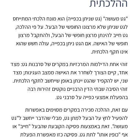
ההלכתית
"גט מעושה" (גט שניתן בכפייה) הוא מונח הלכתי המתייחס
לגט שניתן שלא מרצונו החופשי של הבעל. על פי ההלכה,
גט חייב להינתן מרצון חופשי של הבעל, ולהתקבל מרצון
חופשי של האישה. אם הגט ניתן בכפייה, עולה חשש שהוא
אינו תקף הלכתית.
זוהי אחת הדילמות המרכזיות במקרים של סרבנות גט: מצד
אחד, קיים הצורך לשחרר את האישה ממצב העגינות; מצד
שני, יש להקפיד שהגט יינתן באופן שייחשב לתקף הלכתית.
זוהי הסיבה שבתי הדין הרבניים נוקטים זהירות רבה
בהפעלת אמצעי כפייה על סרבני גט.
עם זאת, ההלכה מכירה במקרים מסוימים באפשרות
להפעיל לחץ על הבעל למתן גט, מבלי שהדבר ייחשב ל"גט
מעושה". זאת באמצעות פסיקה הקובעת שהבעל "חייב" או
אף "כופין אותו" לתת גט. פסיקה כזו מאפשרת הפעלת