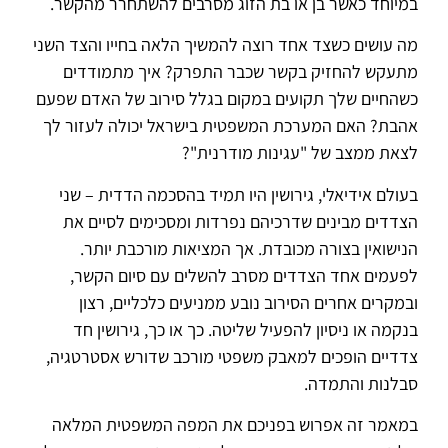
במיוחד כאשר בן או בת הזוג מסרבים להשתחרר מהקשר.
מה עושים כשצד אחד רוצה להמשיך הלאה בחייו והצד השני
מתעקש להחזיק בקשר שכבר התפרק? איך מתמודדים
כשהחיים שלך תקועים במקום בגלל סירוב של האדם שפעם
אהבת? האם המערכת המשפטית בישראל יכולה לעזור לך
לצאת ממצב של "עגינות מודרנית"?
בעולם אידיאלי, גירושין היו תמיד בהסכמה הדדית – שני
הצדדים מבינים שדרכיהם נפרדות ומסכימים לסיים את
הנישואין בצורה מכובדת. אך המציאות מורכבת יותר.
לפעמים אחד הצדדים מסרב להשלים עם סיום הקשר,
ובמקרים אחרים הסירוב נובע ממניעים כלכליים, רצון
בנקמה או ניסיון להפעיל שליטה. כך או כך, גירושין חד
צדדיים הופכים למאבק משפטי מורכב שדורש אסטרטגיה,
סבלנות והתמדה.
במאמר זה אפרוש בפניכם את המפה המשפטית המלאה