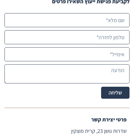
לקביעת פגישת ייעוץ השאירו פרטים
ממליצ
ה עליה 
בחום, 
ואני 
בטוחה 
שכל מי 
שישתמ
ש 
בשירותי
ה רק 
יזכה. 
תמיד 
חושבת 
שליחה
על 
טובת 
הלקוח,  
ומה היא 
פרטי יצירת קשר
יכולה 
שדרות גושן 23, קרית מוצקין
לעשות 