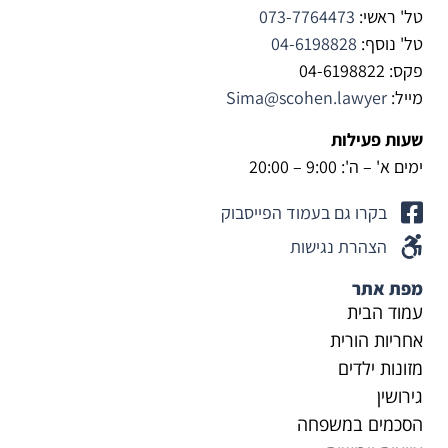
טוב 
טל' ראשי:
073-7764473
יותר 
טל' נוסף:
04-6198828
למענו.
פקס: 04-6198822
יישר 
מייל:
Sima@scohen.lawyer
כח.
שעות פעילות
ימים א' – ה': 9:00 – 20:00
בקרו גם בעמוד הפייסבוק
הצהרת נגישות
מפת אתר
עמוד הבית
אחריות הורית
מזונות ילדים
גירושין
הסכמים במשפחה