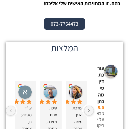
בהם. זו המחויבות האישית שלי אליכם!
073-7764473
המלצות
עור
כת
דין
סי
Eden Sidi
Sagi Cohen
אלינור כהן
מה
לפני 6 שנים
לפני 6 שנים
לפני 6 שנים
כהן
5.0
עורכת 
סימי, 
עו"ד 
מבוסס
הדין 
אחת 
מקצועי
על 22
סימה 
ויחידה, 
ת, 
כהן 
ביקורות
ניחנה 
נותנת 
אמינה, 