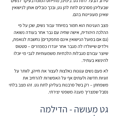
סירוב הבעל לתת גט. בימינו, מתייחס המונח בעיקר לנשים
שבעליהן מסרבים לתת להן גט, ובכך כובלים אותן לנישואין
שאינן מעוניינות בהם.
מצב העגינות הוא חמור במיוחד עבור נשים, שכן על פי
ההלכה היהודית, אישה שחיה עם גבר אחר בעודה נשואה
(גם אם בפועל הנישואין אינם מתפקדים) נחשבת לנואפת,
וילדים שייוולדו לה מגבר אחר יוגדרו כממזרים – סטטוס
שיוצר עבורם מגבלות הלכתיות משמעותיות לגבי מי יוכלו
להינשא בעתיד.
לא פעם נשים עגונות נאלצות לעצור את חייהן, לוותר על
זוגיות חדשה ולעתים אף על האפשרות להרחיב את
משפחתן – רק בשל סרבנות בעליהן לתת גט. זהו מצב בלתי
נסבל שמצריך מענה משפטי יצירתי.
גט מעושה - הדילמה