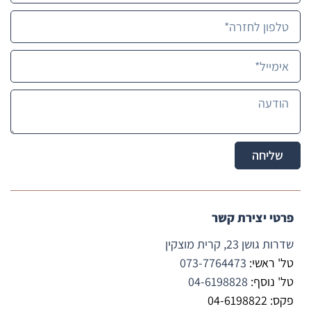
בטוחה 
שכל מי 
שישתמ
ש 
בשירותי
ה רק 
יזכה. 
תמיד 
חושבת 
שליחה
על 
טובת 
הלקוח,  
ומה היא 
פרטי יצירת קשר
יכולה 
שדרות גושן 23, קרית מוצקין
לעשות 
טוב 
טל' ראשי:
073-7764473
יותר 
טל' נוסף:
04-6198828
למענו.
פקס: 04-6198822
יישר 