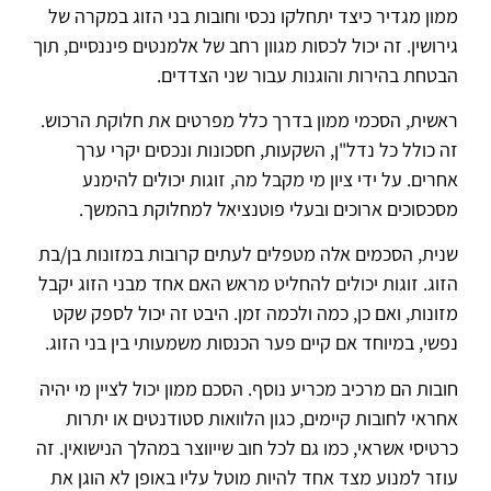
ממון מגדיר כיצד יתחלקו נכסי וחובות בני הזוג במקרה של
גירושין. זה יכול לכסות מגוון רחב של אלמנטים פיננסיים, תוך
הבטחת בהירות והוגנות עבור שני הצדדים.
ראשית, הסכמי ממון בדרך כלל מפרטים את חלוקת הרכוש.
זה כולל כל נדל"ן, השקעות, חסכונות ונכסים יקרי ערך
אחרים. על ידי ציון מי מקבל מה, זוגות יכולים להימנע
מסכסוכים ארוכים ובעלי פוטנציאל למחלוקת בהמשך.
שנית, הסכמים אלה מטפלים לעתים קרובות במזונות בן/בת
הזוג. זוגות יכולים להחליט מראש האם אחד מבני הזוג יקבל
מזונות, ואם כן, כמה ולכמה זמן. היבט זה יכול לספק שקט
נפשי, במיוחד אם קיים פער הכנסות משמעותי בין בני הזוג.
חובות הם מרכיב מכריע נוסף. הסכם ממון יכול לציין מי יהיה
אחראי לחובות קיימים, כגון הלוואות סטודנטים או יתרות
כרטיסי אשראי, כמו גם לכל חוב שייווצר במהלך הנישואין. זה
עוזר למנוע מצד אחד להיות מוטל עליו באופן לא הוגן את