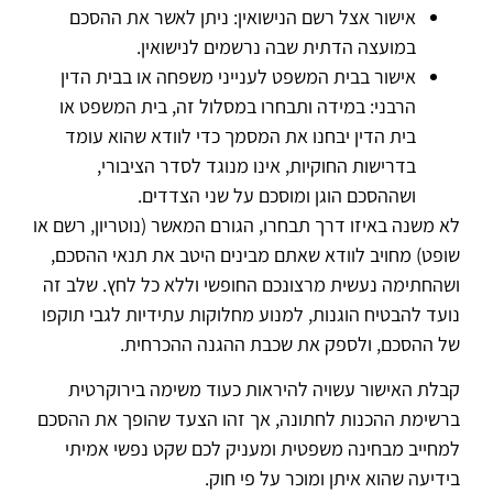
אישור אצל רשם הנישואין: ניתן לאשר את ההסכם
במועצה הדתית שבה נרשמים לנישואין.
אישור בבית המשפט לענייני משפחה או בבית הדין
הרבני: במידה ותבחרו במסלול זה, בית המשפט או
בית הדין יבחנו את המסמך כדי לוודא שהוא עומד
בדרישות החוקיות, אינו מנוגד לסדר הציבורי,
ושההסכם הוגן ומוסכם על שני הצדדים.
לא משנה באיזו דרך תבחרו, הגורם המאשר (נוטריון, רשם או
שופט) מחויב לוודא שאתם מבינים היטב את תנאי ההסכם,
ושהחתימה נעשית מרצונכם החופשי וללא כל לחץ. שלב זה
נועד להבטיח הוגנות, למנוע מחלוקות עתידיות לגבי תוקפו
של ההסכם, ולספק את שכבת ההגנה ההכרחית.
קבלת האישור עשויה להיראות כעוד משימה בירוקרטית
ברשימת ההכנות לחתונה, אך זהו הצעד שהופך את ההסכם
למחייב מבחינה משפטית ומעניק לכם שקט נפשי אמיתי
בידיעה שהוא איתן ומוכר על פי חוק.