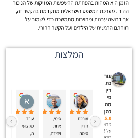
הזמן הוא המהות בהפחתת ההשפעות המזיקות של הניכור
ההורי. מערכת המשפט הישראלית מתקדמת בהקשר זה,
אך דרושה ערנות ומחויבות מתמשכת כדי לשמור על
רווחתם הרגשית של הילדים ועל הקשר ההורי.
המלצות
עור
כת
דין
סי
Eden Sidi
Sagi Cohen
אלינור כהן
מה
לפני 6 שנים
לפני 6 שנים
לפני 6 שנים
כהן
5.0
עורכת 
סימי, 
עו"ד 
מבוסס
הדין 
אחת 
מקצועי
על 22
סימה 
ויחידה, 
ת, 
כהן 
ביקורות