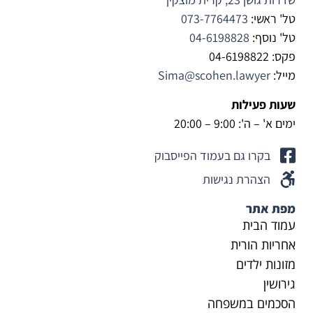
לעשות 
טוב 
טל' ראשי:
073-7764473
יותר 
טל' נוסף:
04-6198828
למענו.
פקס: 04-6198822
יישר 
מייל:
Sima@scohen.lawyer
כח.
שעות פעילות
ימים א' – ה': 9:00 – 20:00
בקרו גם בעמוד הפייסבוק
הצהרת נגישות
מפת אתר
עמוד הבית
אחריות הורית
מזונות ילדים
גירושין
הסכמים במשפחה