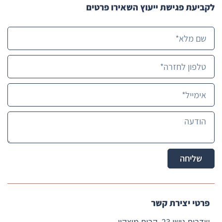
לקביעת פגישת ייעוץ השאירו פרטים
ממליצ
ה עליה 
בחום, 
ואני 
בטוחה 
שכל מי 
שישתמ
ש 
בשירותי
ה רק 
יזכה. 
תמיד 
חושבת 
שליחה
על 
טובת 
הלקוח,  
ומה היא 
פרטי יצירת קשר
יכולה 
שדרות גושן 23, קרית מוצקין